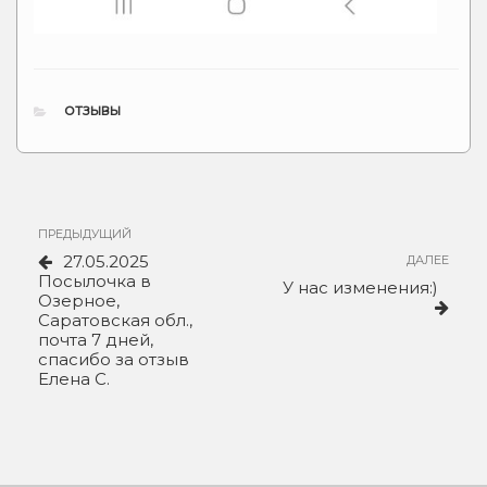
РУБРИКИ
ОТЗЫВЫ
Навигация
Предыдущая
ПРЕДЫДУЩИЙ
по
запись
27.05.2025
Сле
ДАЛЕЕ
записям
Посылочка в
зап
У нас изменения:)
Озерное,
Саратовская обл.,
почта 7 дней,
спасибо за отзыв
Елена С.