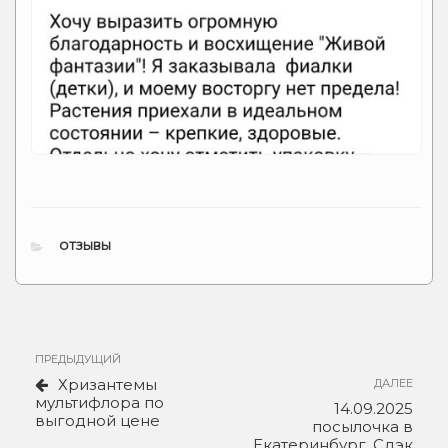
РУБРИКИ
ОТЗЫВЫ
Навигация
Предыдущая
ПРЕДЫДУЩИЙ
по
запись
Хризантемы
Сле
ДАЛЕЕ
записям
мультифлора по
зап
14.09.2025
выгодной цене
посылочка в
Екатеринбург, Сдэк