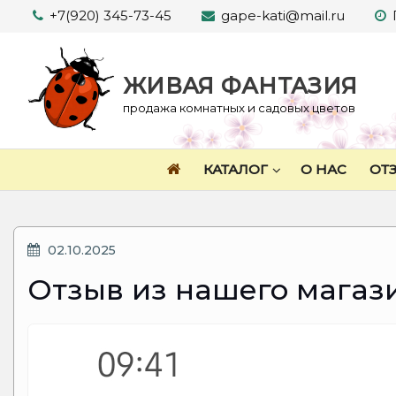
Перейти
+7(920) 345-73-45
gape-kati@mail.ru
к
содержимому
ЖИВАЯ ФАНТАЗИЯ
продажа комнатных и садовых цветов
КАТАЛОГ
О НАС
ОТ
ОПУБЛИКОВАНО
02.10.2025
Отзыв из нашего магаз