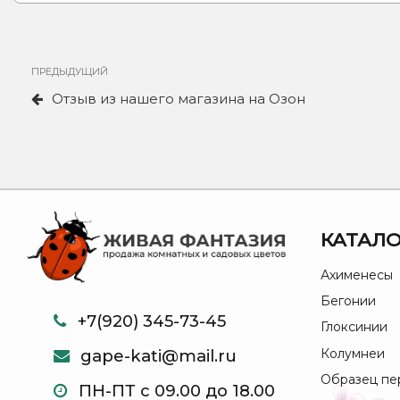
Навигация
Предыдущая
ПРЕДЫДУЩИЙ
по
запись
Отзыв из нашего магазина на Озон
записям
КАТАЛО
Ахименесы
Бегонии
+7(920) 345-73-45
Глоксинии
Колумнеи
gape-kati@mail.ru
Образец пе
ПН-ПТ с 09.00 до 18.00