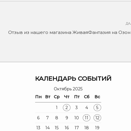
ДА
Отзыв из нашего магазина ЖиваяФантазия на Озон
Я
КАЛЕНДАРЬ СОБЫТИЙ
Октябрь 2025
Пн
Вт
Ср
Чт
Пт
Сб
Вс
1
2
3
4
5
6
7
8
9
10
11
12
13
14
15
16
17
18
19