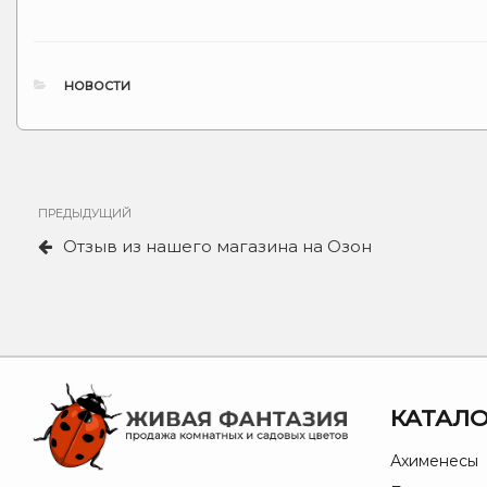
РУБРИКИ
НОВОСТИ
Навигация
Предыдущая
ПРЕДЫДУЩИЙ
по
запись
Отзыв из нашего магазина на Озон
записям
КАТАЛО
Ахименесы