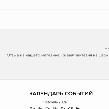
ДА
Отзыв из нашего магазина ЖиваяФантазия на Озон
Я
КАЛЕНДАРЬ СОБЫТИЙ
Февраль 2026
Пн
Вт
Ср
Чт
Пт
Сб
Вс