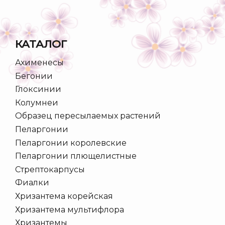
КАТАЛОГ
Ахименесы
Бегонии
Глоксинии
Колумнеи
Образец пересылаемых растений
Пеларгонии
Пеларгонии королевские
Пеларгонии плющелистные
Стрептокарпусы
Фиалки
Хризантема корейская
Хризантема мультифлора
Хризантемы