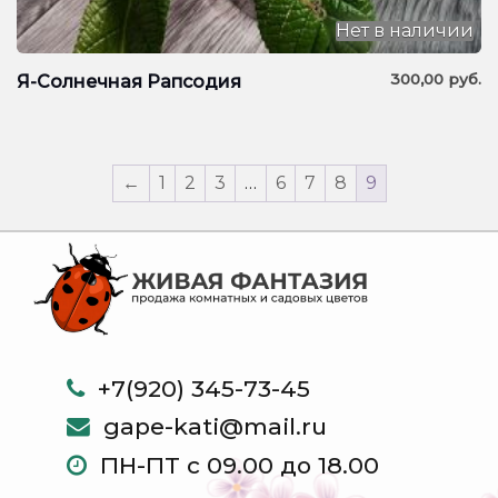
Нет в наличии
300,00
руб.
Я-Солнечная Рапсодия
←
1
2
3
…
6
7
8
9
+7(920) 345-73-45
gape-kati@mail.ru
ПН-ПТ с 09.00 до 18.00