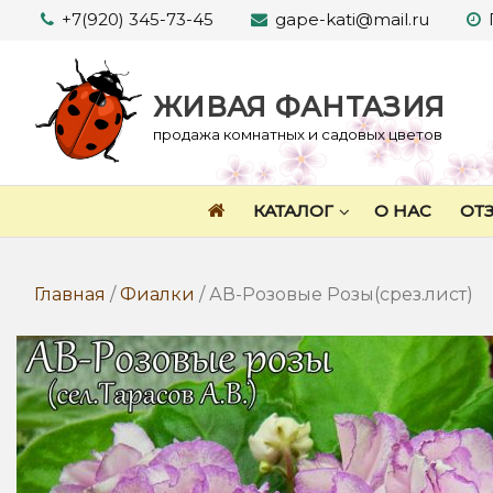
Перейти
+7(920) 345-73-45
gape-kati@mail.ru
к
содержимому
ЖИВАЯ ФАНТАЗИЯ
продажа комнатных и садовых цветов
КАТАЛОГ
О НАС
ОТ
Главная
/
Фиалки
/ АВ-Розовые Розы(срез.лист)