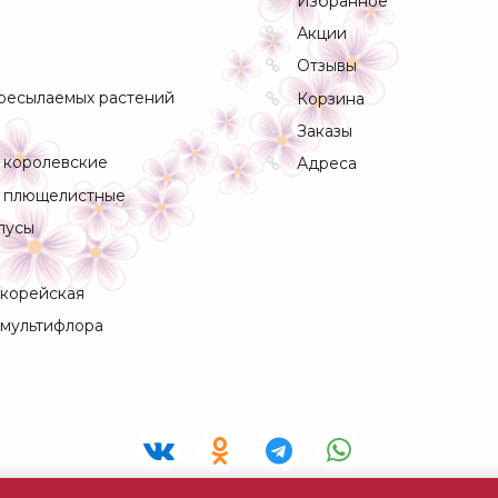
Избранное
Акции
Отзывы
ресылаемых растений
Корзина
Заказы
 королевские
Адреса
 плющелистные
пусы
 корейская
 мультифлора