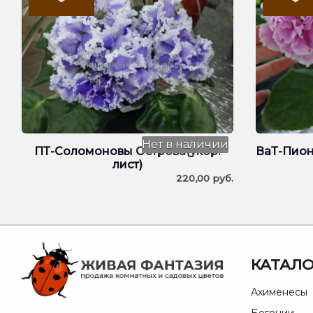
Нет в наличии
ПТ-Соломоновы Острова(укор.
ВаТ-Пион
лист)
220,00
руб.
КАТАЛО
Ахименесы
Бегонии