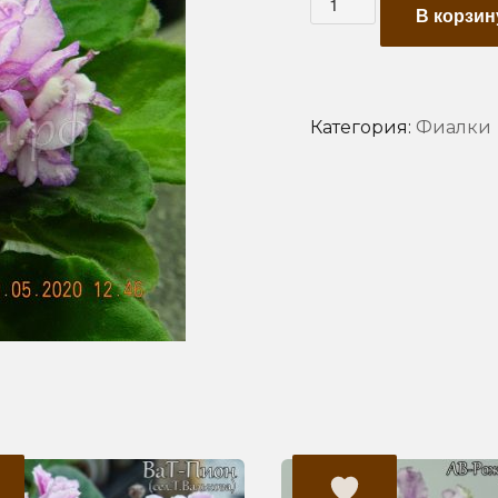
В корзин
товара
АВ-
Розовые
Розы(срез.лист)
Категория:
Фиалки