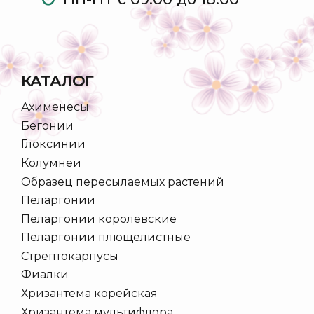
КАТАЛОГ
Ахименесы
Бегонии
Глоксинии
Колумнеи
Образец пересылаемых растений
Пеларгонии
Пеларгонии королевские
Пеларгонии плющелистные
Стрептокарпусы
Фиалки
Хризантема корейская
Хризантема мультифлора