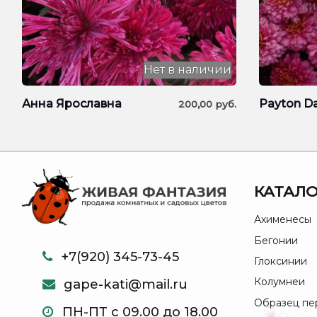
Нет в наличии
Анна Ярославна
Payton Da
200,00
руб.
КАТАЛО
Ахименесы
Бегонии
+7(920) 345-73-45
Глоксинии
Колумнеи
gape-kati@mail.ru
Образец пе
ПН-ПТ с 09.00 до 18.00