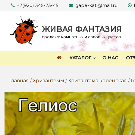
Перейти
+7(920) 345-73-45
gape-kati@mail.ru
к
содержимому
ЖИВАЯ ФАНТАЗИЯ
продажа комнатных и садовых цветов
КАТАЛОГ
О НАС
ОТ
Главная
/
Хризантемы
/
Хризантема корейская
/ Г