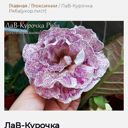
Главная
/
Глоксинии
/ ЛаВ-Курочка
Ряба(укор.лист)
ЛаВ-Курочка