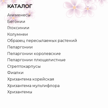
КАТАЛОГ
Ахименесы
Бегонии
Глоксинии
Колумнеи
Образец пересылаемых растений
Пеларгонии
Пеларгонии королевские
Пеларгонии плющелистные
Стрептокарпусы
Фиалки
Хризантема корейская
Хризантема мультифлора
Хризантемы