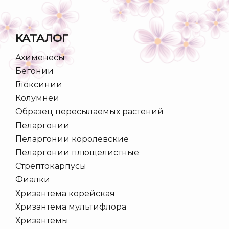
КАТАЛОГ
Ахименесы
Бегонии
Глоксинии
Колумнеи
Образец пересылаемых растений
Пеларгонии
Пеларгонии королевские
Пеларгонии плющелистные
Стрептокарпусы
Фиалки
Хризантема корейская
Хризантема мультифлора
Хризантемы