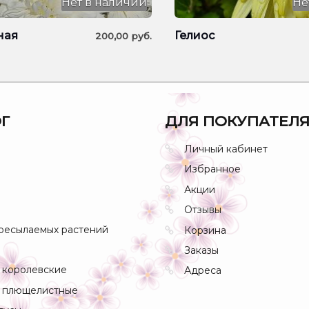
Нет в наличии
Не
ная
Гелиос
200,00
руб.
Г
ДЛЯ ПОКУПАТЕЛ
Личный кабинет
Избранное
Акции
Отзывы
ресылаемых растений
Корзина
Заказы
 королевские
Адреса
 плющелистные