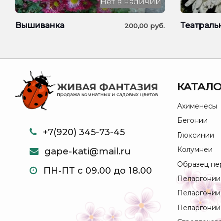
Нет в наличии
Вышиванка
Театраль
200,00
руб.
КАТАЛО
Ахименесы
Бегонии
+7(920) 345-73-45
Глоксинии
Колумнеи
gape-kati@mail.ru
Образец пе
ПН-ПТ с 09.00 до 18.00
Пеларгонии
Пеларгонии
Пеларгонии