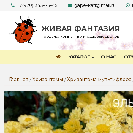
Перейти
+7(920) 345-73-45
gape-kati@mail.ru
к
содержимому
ЖИВАЯ ФАНТАЗИЯ
продажа комнатных и садовых цветов
КАТАЛОГ
О НАС
ОТ
Главная
/
Хризантемы
/
Хризантема мультифлора