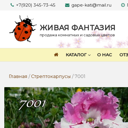
Перейти
+7(920) 345-73-45
gape-kati@mail.ru
к
содержимому
ЖИВАЯ ФАНТАЗИЯ
продажа комнатных и садовых цветов
КАТАЛОГ
О НАС
ОТ
Главная
/
Стрептокарпусы
/ 7001