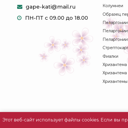
Колумнеи
gape-kati@mail.ru
Образец пе
ПН-ПТ с 09.00 до 18.00
Пеларгонии
Пеларгонии
Пеларгонии
Стрептокар
Фиалки
Хризантема
Хризантема
Хризантемы
Этот веб-сайт использует файлы cookies. Если вы
Все права защищены © 