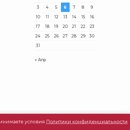
3
4
5
6
7
8
9
10
11
12
13
14
15
16
17
18
19
20
21
22
23
24
25
26
27
28
29
30
31
« Апр
принимаете условия
Политики конфиденциальности
ти
|