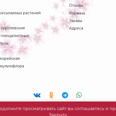
Отзывы
ресылаемых растений
Корзина
Заказы
 королевские
Адреса
 плющелистные
пусы
 корейская
 мультифлора
 продолжите просматривать сайт вы соглашаетесь и 
2026 «Живая Фантазия» |
Политика конфиденциальнос
Закрыть