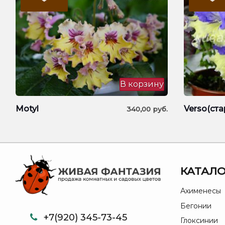
В корзину
Motyl
Verso(ста
340,00
руб.
КАТАЛО
Ахименесы
Бегонии
+7(920) 345-73-45
Глоксинии