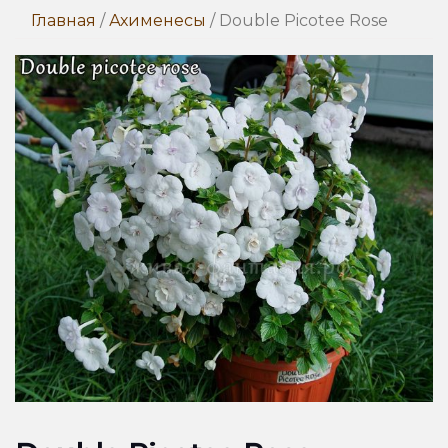
Главная
/
Ахименесы
/ Double Picotee Rose