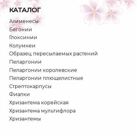
КАТАЛОГ
Ахименесы
Бегонии
Глоксинии
Колумнеи
Образец пересылаемых растений
Пеларгонии
Пеларгонии королевские
Пеларгонии плющелистные
Стрептокарпусы
Фиалки
Хризантема корейская
Хризантема мультифлора
Хризантемы