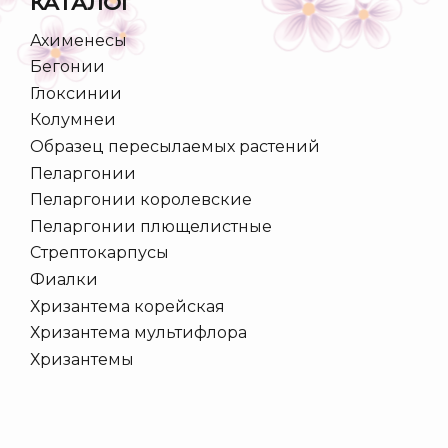
КАТАЛОГ
Ахименесы
Бегонии
Глоксинии
Колумнеи
Образец пересылаемых растений
Пеларгонии
Пеларгонии королевские
Пеларгонии плющелистные
Стрептокарпусы
Фиалки
Хризантема корейская
Хризантема мультифлора
Хризантемы