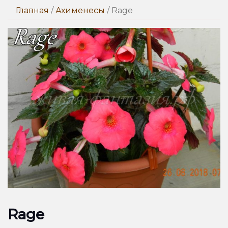
Главная
/
Ахименесы
/ Rage
Rage