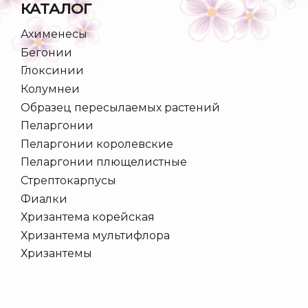
КАТАЛОГ
Ахименесы
Бегонии
Глоксинии
Колумнеи
Образец пересылаемых растений
Пеларгонии
Пеларгонии королевские
Пеларгонии плющелистные
Стрептокарпусы
Фиалки
Хризантема корейская
Хризантема мультифлора
Хризантемы