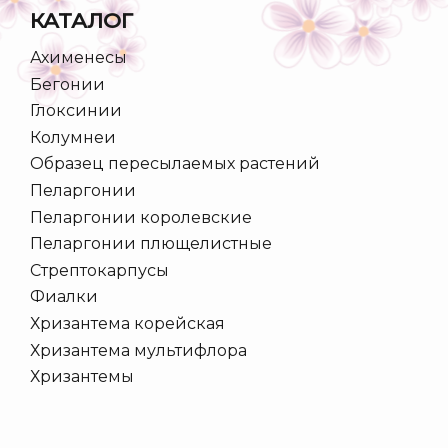
КАТАЛОГ
Ахименесы
Бегонии
Глоксинии
Колумнеи
Образец пересылаемых растений
Пеларгонии
Пеларгонии королевские
Пеларгонии плющелистные
Стрептокарпусы
Фиалки
Хризантема корейская
Хризантема мультифлора
Хризантемы