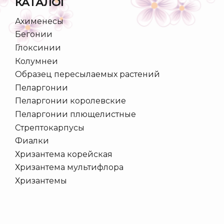
КАТАЛОГ
Ахименесы
Бегонии
Глоксинии
Колумнеи
Образец пересылаемых растений
Пеларгонии
Пеларгонии королевские
Пеларгонии плющелистные
Стрептокарпусы
Фиалки
Хризантема корейская
Хризантема мультифлора
Хризантемы