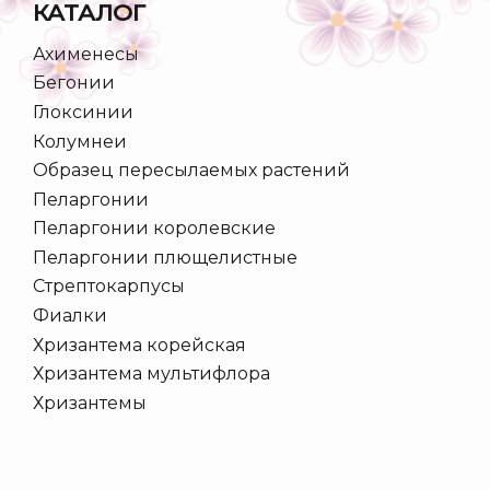
КАТАЛОГ
Ахименесы
Бегонии
Глоксинии
Колумнеи
Образец пересылаемых растений
Пеларгонии
Пеларгонии королевские
Пеларгонии плющелистные
Стрептокарпусы
Фиалки
Хризантема корейская
Хризантема мультифлора
Хризантемы