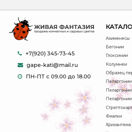
КАТАЛО
Ахименесы
Бегонии
+7(920) 345-73-45
Глоксинии
Колумнеи
gape-kati@mail.ru
Образец пе
ПН-ПТ с 09.00 до 18.00
Пеларгонии
Пеларгонии
Пеларгонии
Стрептокар
Фиалки
Хризантема