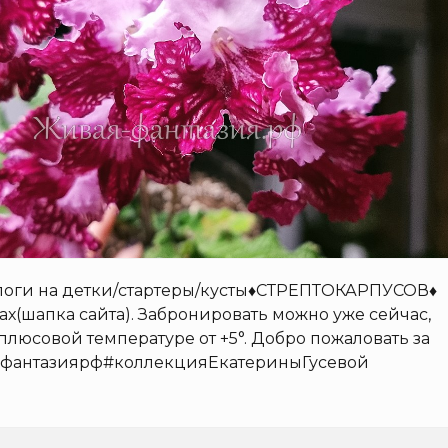
оги на детки/стартеры/кусты
♦️
СТРЕПТОКАРПУСОВ
♦️
ах(шапка сайта). Забронировать можно уже сейчас,
плюсовой температуре от +5°. Добро пожаловать за
фантазиярф#коллекцияЕкатериныГусевой