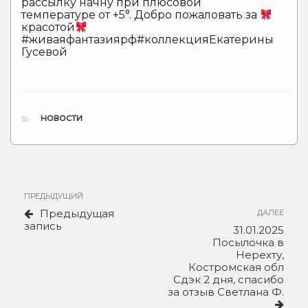
рассылку начну при плюсовой
температуре от +5°. Добро пожаловать за
красотой
#живаяфантазиярф#коллекцияЕкатерины
Гусевой
РУБРИКИ
НОВОСТИ
Навигация
Предыдущая
ПРЕДЫДУЩИЙ
по
запись
Предыдущая
Сле
ДАЛЕЕ
записям
запись
зап
31.01.2025
Посылочка в
Нерехту,
Костромская обл
Сдэк 2 дня, спасибо
за отзыв Светлана Ф.