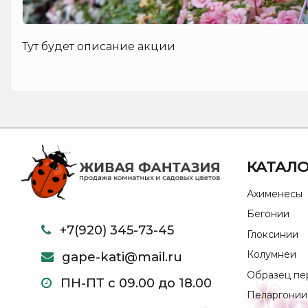
Тут будет описание акции
КАТАЛО
Ахименесы
Бегонии
+7(920) 345-73-45
Глоксинии
Колумнеи
gape-kati@mail.ru
Образец пе
ПН-ПТ с 09.00 до 18.00
Пеларгонии