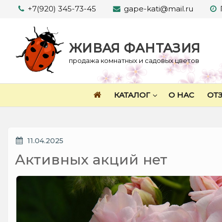
Перейти
+7(920) 345-73-45
gape-kati@mail.ru
к
содержимому
ЖИВАЯ ФАНТАЗИЯ
продажа комнатных и садовых цветов
КАТАЛОГ
О НАС
ОТ
ОПУБЛИКОВАНО
11.04.2025
Активных акций нет